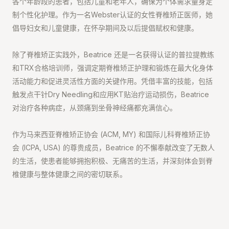
各个年龄段的患者，包括儿童和老年人，确保为个体需求量身定
制个性化护理。作为一名Webster认证的女性脊椎矫正医师，她
倡导妇女和儿童健康，在怀孕期间及以后提倡赋权和健康。
除了脊椎矫正实践外，Beatrice 还是一名获得认证的普拉提教练
和TRX合格培训师，强调定期脊椎矫正护理和锻炼在最大化身体
活动能力和促进灵活性方面的关键作用。凭借丰富的技能，包括
触发点干针Dry Needling和应用KT贴治疗运动损伤，Beatrice
对治疗各种病症，从颈痛到坐骨神经痛都充满信心。
作为马来西亚脊椎矫正协会 (ACM, MY) 和国际儿科脊椎矫正协
会 (ICPA, USA) 的尊贵成员，Beatrice 的不懈奉献改变了无数人
的生活，使患者能够拥抱积极、无痛苦的生活，并深刻体会到脊
椎健康与整体健康之间的密切联系。