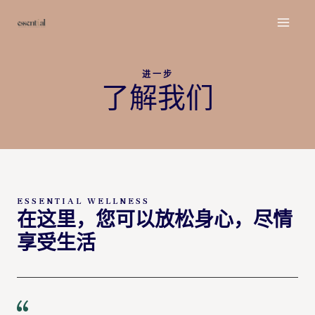
跳
至
M
内
A
容
进一步
I
了解我们
N
M
E
N
ESSENTIAL WELLNESS
在这里，您可以放松身心，尽情
U
享受生活